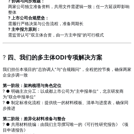
? 协调与同步难题：
两家公司独立准备资料，共用文件需逻辑一致；任一方延误即影响
整体
? 上市公司合规壁垒：
需履行严格决策与公告流程，准备周期长
? 主申报方原则：
需监管认可"双主体合资，由一方主申报"的可行模式
?️
四、我们的多主体ODI专项解决方案
我们担任本项目的"总协调人"与"合规顾问"，全程把控节奏，确保两家
企业步调一致
第一阶段：架构梳理与角色定位
? ● 明确主次分工：以成都上市公司为"主申报单位"，北京研发商
为"联合申报单位"
? ● 制定标准化流程：提供统一的材料模板、清单与进度表，确保同
步推进
第二阶段：差异化材料准备与整合
? ● 共用材料统编：由我们主导撰写唯一的《可行性研究报告》《项
目申请报告》