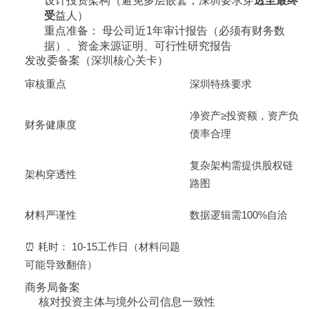
设计投资架构（避免多层嵌套，深圳要求穿
透至最终
受
益人）
重点准备： 母公司近1年审计报告（必须有财务数
据）、资金来源证明、可行性研究报告
发改委备案（深圳核心关卡）
审核重点
深圳特殊要求
净资产≥投资额，资产负
财务健康度
债率合理
复杂架构需提供股权链
架构穿透性
路图
材料严谨性
数据逻辑需100%自洽
⏰ 耗时： 10-15工作日（材料问题
可能导致翻倍）
商务局备案
核对投资主体与境外公司信息一致性