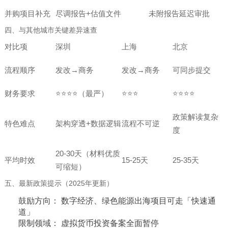
并购项目补充
尽调报告+估值文件
未附报告延迟审批
四、与其他城市关键差异速查
对比项
深圳
上海
北京
流程顺序
发改→商务
发改→商务
可同步提交
财务要求
⭐⭐⭐⭐（最严）
⭐⭐⭐
⭐⭐⭐⭐
政策解读复杂
特色难点
架构穿透+数据逻辑
流程不可逆
度
20-30天（材料优质
平均时效
15-25天
25-35天
可缩短）
五、最新政策提示（2025年更新）
鼓励方向： 数字经济、绿色能源出海项目可走「快速通
道」
限制领域： 虚拟货币投资备案全面暂停