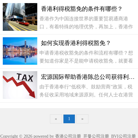
香港利得税豁免的条件有哪些？
香港作为中国连接世界的重要贸易通商港
口，有着特殊的地理优势，再加上，香港作
为世界金融中心，健全的法律体系和简单的
如何实现香港利得税豁免？
税制给企业家们提供了得天独厚的经商环
境。香港除了是世界金
申请香港税收豁免的条件和流程有哪些？想
要知道你家是不是能申请税收豁免，就要看
看公司符不符合经营“离岸业务”的条件。所
宏源国际帮助香港陈总公司获得利得税豁免
谓“离岸业务”，就是香港有限公司的所有运
作（包括销售、
由于香港奉行“低税率、鼓励营商”政策，税
务征收采用地域来源原则。任何人士在港营
商，只需就来源于香港的利润缴纳利得税，
产生于香港以外的利润无须缴税。宏源国际
香港总部拥有十
«
1
»
Copyright © 2026 powered by 香港公司注册_开曼公司注册_BVI公司注册_