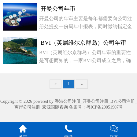
开曼公司年审
开曼公司的年审主要是每年都需要向公司注
册处提交一份周年申报表，同时缴纳指定金
额的申报费用。宏源国际专业顾问为您解答
BVI（英属维尔京群岛）公司年审
开曼公司年审的内容，具体如下：
BVI（英属维尔京群岛）公司年审的重要性
是可想而知的，一家BVI公司成立之后，确
保公司能正常的运作，能长期的经营获取盈
利，其前提是每年是需要按时进行公司年审
等事宜。BVI（英属维尔京
«
1
»
Copyright © 2026 powered by 香港公司注册_开曼公司注册_BVI公司注册_
离岸公司注册_宏源国际咨询 备案号：
粤ICP备20051907号



首页
电话
联系