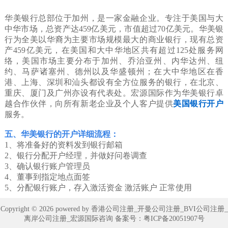
华美银行总部位于加州，是一家金融企业。专注于美国与大
中华市场，总资产达459亿美元，市值超过70亿美元。华美银
行为全美以华裔为主要市场规模最大的商业银行，现有总资
产459亿美元，在美国和大中华地区共有超过125处服务网
络，美国市场主要分布于加州、乔治亚州、内华达州、纽
约、马萨诸塞州、德州以及华盛顿州；在大中华地区在香
港、上海、深圳和汕头都设有全方位服务的银行，在北京、
重庆、厦门及广州亦设有代表处。宏源国际作为华美银行卓
越合作伙伴，向所有新老企业及个人客户提供
美国银行开户
服务。
五、华美银行的开户详细流程：
1、将准备好的资料发到银行邮箱
2、银行分配开户经理，并做好问卷调查
3、确认银行账户管理员
4、董事到指定地点面签
5、分配银行账户，存入激活资金 激活账户 正常使用
Copyright © 2026 powered by 香港公司注册_开曼公司注册_BVI公司注册_
离岸公司注册_宏源国际咨询 备案号：
粤ICP备20051907号