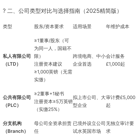
? 二、公司类型对比与选择指南（2025精简版）
类型
股东/资本要求
适用场景
年维护成本
≥1董事/股东（可
为同一人，国籍不
私人有限公司
限）
跨境电商、中小
会计服务
（LTD）
注册资本建议
企业首选
£1,000起
≥1,000英镑（无需
实缴）
≥2董事+1秘书
公共有限公司
拟上市公司、大
审计费£5,000
注册资本≥5万英镑
（PLC）
型企业
起
（实缴25%）
分支机构
母公司全资承担责
已境外设立公司
无独立审计要
（Branch）
任
试水英国市场
求