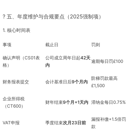
? 五、年度维护与合规要点（2025强制项）
1. 核心时间表
事项
截止日
罚则
确认声明（CS01表
公司成立周年日起
42天
逾期每日罚£100
格）
内
阶梯罚款最高
财务报表提交
会计基准日后
9个月内
£1,500
企业所得税
财年结束
9个月+1天内
滞纳金每日0.75%
（CT600）
漏报补缴+1.5倍罚
VAT申报
季度结束
次月23日前
款