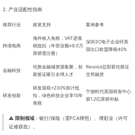
2. 产业适配性指南
推荐行业
政策支持
案例参考
海外收入免税，VAT进项
深圳3C电子企业经英
跨境电商
税抵扣（年营业额≥8.5万
国出口欧盟降税40%
英镑需注册）
伦敦金融城资源集聚，创
Revolut总部获伦敦证
金融科技
新签证吸引全球人才
交所融资
研发退税+230%加计抵
宁德时代英国研发中心
研发创新
扣，绿色科技企业享10年
获1.2亿英镑补贴
免税
⚠️
限制领域
：银行/保险（需FCA牌照）、博彩业（许可
证难获批）。