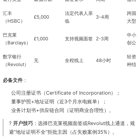
汇丰
法定代表人亲
跨国
£5,000
3-4周
（HSBC）
临
大型
巴克莱
中小
£1,000
支持视频面签
2-3周
（Barclays）
创公
数字银行
轻资
无
全程线上
48小时
（Revolut）
种结
必备文件
：
公司注册证书（Certificate of Incorporation）；
董事护照+地址证明（近3个月水电账单）；
业务计划书+供应链合同（证明商业合理性）。
?
开户技巧
：选择巴克莱视频面签或Revolut线上通道，规
避“地址证明不全”拒批主因（占失败案例35%）。