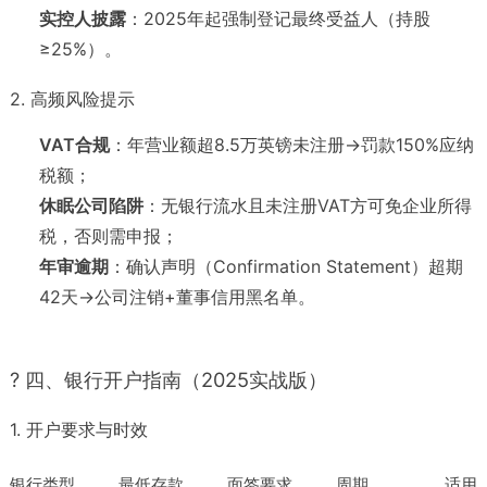
实控人披露
：2025年起强制登记最终受益人（持股
≥25%）。
2. 高频风险提示
VAT合规
：年营业额超8.5万英镑未注册→罚款150%应纳
税额；
休眠公司陷阱
：无银行流水且未注册VAT方可免企业所得
税，否则需申报；
年审逾期
：确认声明（Confirmation Statement）超期
42天→公司注销+董事信用黑名单。
? 四、银行开户指南（2025实战版）
1. 开户要求与时效
银行类型
最低存款
面签要求
周期
适用