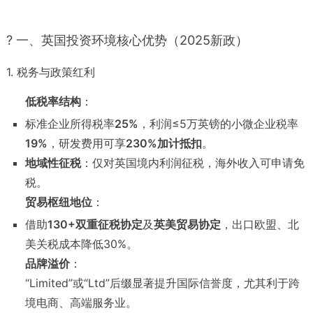
? 一、英国投资环境核心优势（2025新政）
1. 税务与政策红利
低税率结构
：
标准企业所得税率
25%
，利润≤5万英镑的小微企业税率
19%
，研发费用可享
230%加计抵扣
。
地域性征税
：仅对英国境内利润征税，海外收入可申请免
税。
贸易枢纽地位
：
借助
130+双重征税协定
及
英美贸易协定
，出口欧盟、北
美关税成本降低30%。
品牌溢价
：
“Limited”或“Ltd”后缀显著提升国际信誉度，尤其利于跨
境电商、高端服务业。