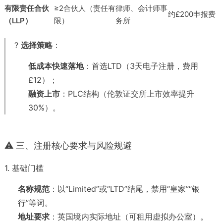
有限责任合伙
≥2合伙人（责任有
律师、会计师事
约£200申报费
（LLP）
限）
务所
?
选择策略
：
低成本快速落地
：首选LTD（3天电子注册，费用
£12）；
融资上市
：PLC结构（伦敦证交所上市效率提升
30%）。
⚠️ 三、注册核心要求与风险规避
1. 基础门槛
名称规范
：以“Limited”或“LTD”结尾，禁用“皇家”“银
行”等词。
地址要求
：英国境内实际地址（可租用虚拟办公室）。