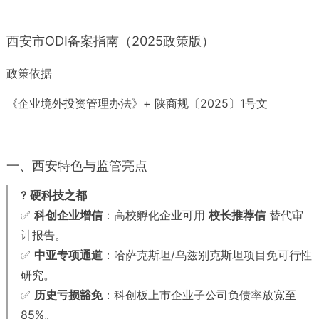
西安市ODI备案指南（2025政策版）
政策依据
《企业境外投资管理办法》+ 陕商规〔2025〕1号文
一、西安特色与监管亮点
? 硬科技之都
✅
科创企业增信
：高校孵化企业可用
校长推荐信
替代审
计报告。
✅
中亚专项通道
：哈萨克斯坦/乌兹别克斯坦项目免可行性
研究。
✅
历史亏损豁免
：科创板上市企业子公司负债率放宽至
85%。