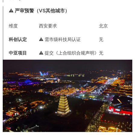
⚠️ 严审预警（VS其他城市）
维度
西安要求
北京
科创认定
⚠️ 需市级科技局认证
无
中亚项目
⚠️ 提交《上合组织合规声明》
无