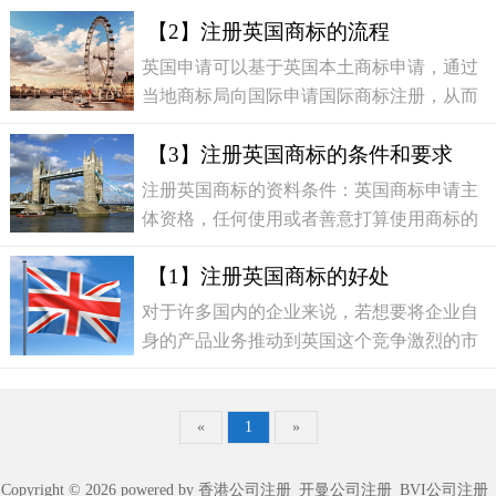
【2】注册英国商标的流程
英国申请可以基于英国本土商标申请，通过
当地商标局向国际申请国际商标注册，从而
指定其他议定书成员国并在该国得到保护。
【3】注册英国商标的条件和要求
宏源国际英国公司注册专业顾问为您讲解注
册英国商标​的步
注册英国商标的资料条件：英国商标申请主
体资格，任何使用或者善意打算使用商标的
个人或者企业都可以申请商标注册，在征得
【1】注册英国商标的好处
申请人同意的情况下其他人也可以使用该商
标；
对于许多国内的企业来说，若想要将企业自
身的产品业务推动到英国这个竞争激烈的市
场当中，进行英国商标注册都是必不可少的
知识产权工作。宏源国际英国商标注册专业
顾问为您解答注册
«
1
»
Copyright © 2026 powered by 香港公司注册_开曼公司注册_BVI公司注册_