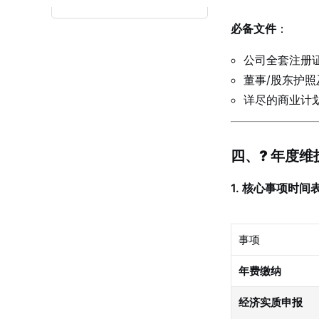
必备文件
：
公司全套注册
董事/股东护
详尽的商业计
四、? 年度
1. 核心事项时间
事项
年费缴纳
经济实质申报