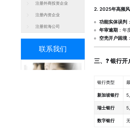
注册外商投资企业
2. 2025年高频
注册内资企业
功能实体误判
注册前海公司
年审逾期
：年
空壳开户困境
联系我们
三、? 银行开
银行类型
新加坡银行
5
联系电话：400 118 5939
瑞士银行
5
地址：广东省深圳市南山区粤海街
道海岸城天利中央广场A座2810室
数字银行
无
手机微信同号:13828805818
邮箱：info@hyintern.com