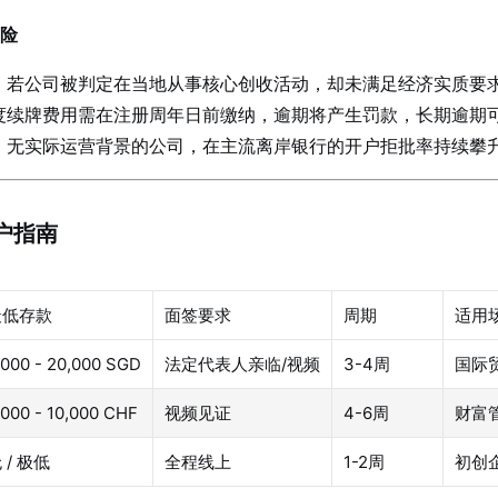
风险
：若公司被判定在当地从事核心创收活动，却未满足经济实质要
度续牌费用需在注册周年日前缴纳，逾期将产生罚款，长期逾期
：无实际运营背景的公司，在主流离岸银行的开户拒批率持续攀
户指南
最低存款
面签要求
周期
适用
,000 - 20,000 SGD
法定代表人亲临/视频
3-4周
国际
,000 - 10,000 CHF
视频见证
4-6周
财富
 / 极低
全程线上
1-2周
初创