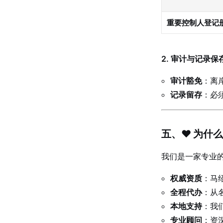
重要控制人登记
2. 审计与记录保
审计豁免
：离
记录留存
：必
五、❤️ 为什
我们是一家专业
权威资质
：马
全程代办
：从
本地支持
：我
专业顾问
：资