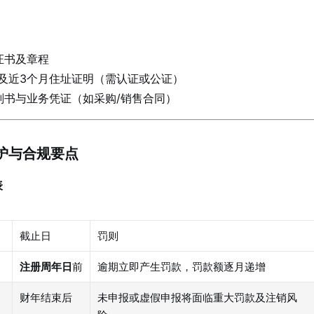
证书及章程
照及近3个月住址证明（需认证或公证）
划书与业务凭证（如采购/销售合同）
维护与合规要点
表
截止日
罚则
注册周年日
前
逾期立即产生罚款，罚款额逐月递增
财年结束后
未申报或虚假申报将面临重大罚款及注销风