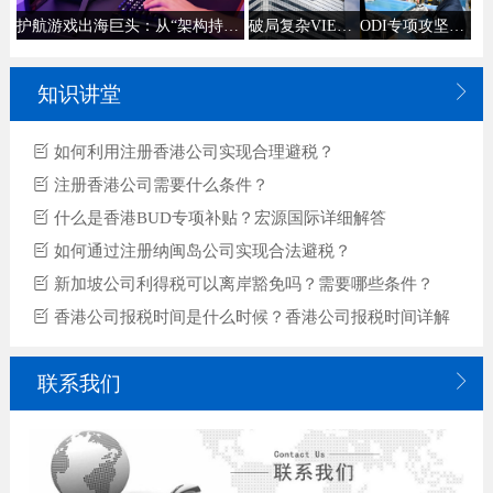
破局复杂VIE架构开户难题｜2周极速获批香港汇丰银行对公账户
ODI专项攻坚案例｜助力华东制造巨头5000万人民币经港投资泰国顺利获批
护航游戏出海巨头：从“架构持有”到“实质经营”，筑牢2亿营收的税务合规防线

知识讲堂
如何利用注册香港公司实现合理避税？
注册香港公司需要什么条件？
什么是香港BUD专项补贴？宏源国际详细解答
如何通过注册纳闽岛公司实现合法避税？
新加坡公司利得税可以离岸豁免吗？需要哪些条件？
香港公司报税时间是什么时候？香港公司报税时间详解

联系我们