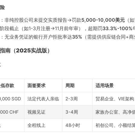
风险
：非纯控股公司未提交实质报告→罚款
5,000-10,000美元
（如
阶段截止（如1-3月注册→11月前年审），超期罚
33.3%-100%
：无业务凭证的银行开户拒批率达
35%
（需提供供应链合同+商
户指南（2025实战版）
效
最低存款
面签要求
周期
适用场景
0,000 SGD
法定代表人亲临
2-3周
贸易企业、VIE架构
,000 CHF
视频见证
3-4周
家族办公室、高净
无
全程线上
48小时
初创公司、小额结