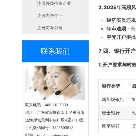
注册外商投资企业
2. 2025年高频
注册内资企业
经济实质违规
年审逾期
：分
注册前海公司
空壳开户拒批
? 四、银行开
联系我们
1. 开户要求与时
银行类型
新加坡银行
1
联系电话：400 118 5939
瑞士银行
5
地址：广东省深圳市南山区粤海街
道海岸城天利中央广场A座2810室
数字银行
手机微信同号:13828805818
邮箱：info@hyintern.com