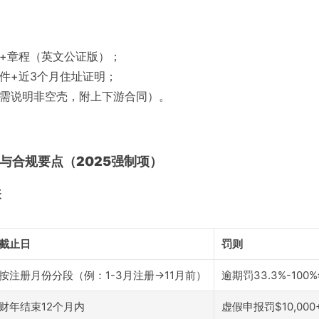
+章程（英文公证版）；
件+近3个月住址证明；
需说明非空壳，附上下游合同）。
护与合规要点（2025强制项）
表
截止日
罚则
按注册月份分段（例：1-3月注册→11月前）
逾期罚33.3%-100
财年结束12个月内
虚假申报罚$10,00