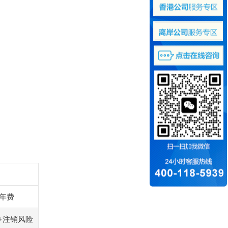
%年费
0+注销风险