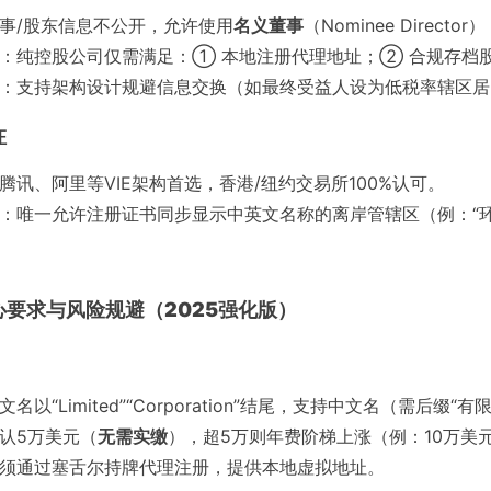
事/股东信息不公开，允许使用
名义董事
（Nominee Direc
：纯控股公司仅需满足：① 本地注册代理地址；② 合规存档
：支持架构设计规避信息交换（如最终受益人设为低税率辖区居
证
腾讯、阿里等VIE架构首选，香港/纽约交易所100%认可。
：唯一允许注册证书同步显示中英文名称的离岸管辖区（例：“
核心要求与风险规避（2025强化版）
文名以“Limited”“Corporation”结尾，支持中文名（需后缀“
认5万美元（
无需实缴
），超5万则年费阶梯上涨（例：10万美元→
须通过塞舌尔持牌代理注册，提供本地虚拟地址。