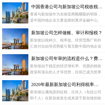
中国香港公司与新加坡公司税收税务的区别有哪些？
香港与新加坡作为东南亚两颗耀眼的明珠，
是中国内地企业主要选择的离岸金融中心。
两者也在经济发展道路上选择了不同方向，
新加坡公司怎样做账、审计和报税？
使得双方经济发展各有特点。但两者相同
的，就是极少的税种和
新加坡以税种少、税率低、经营范围广和外
汇收付自由等优势吸引着无数中国内地企业
前来投资注册公司。在新加坡注册公司虽然
新加坡公司年审的流程是什么？费用多少？
税率低，但是报税的工作也不能忽视。和香
港公司一样新加坡公
新加坡由于稳定的经济增长率、优惠的税收
政策和顶尖的人才等优势，目前已成为世界
各国投资人士最热衷的国际化都市，越来越
2020年最新新加坡公司利得税率是多少？应该如何计算？
多中国人纷纷在新加坡注册公司，作为国内
企业走向世界的有力
新加坡以属地原则征税，任何人（包括公司
和个人）在新加坡发生或来源于新加坡的收
入，或在新加坡取得或视为在新加坡取得的