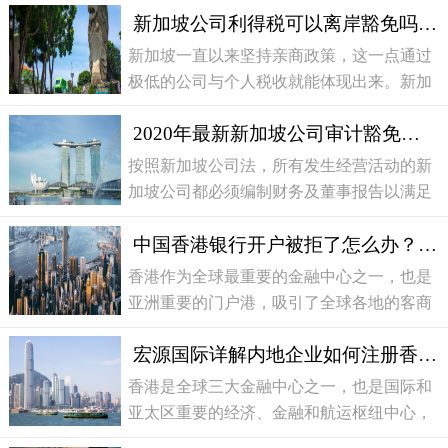
新加坡公司利得税可以离岸豁免吗？需要哪些条件？
收入，都属于新加坡的应税收入，需要在新
加坡纳税。也就是说
新加坡一直以来坚持亲商政策，这一点通过
极低的公司与个人税收就能体现出来。新加
坡作为属地征税国家，基本税率为17%，海
2020年最新新加坡公司审计豁免的条件是什么？
外利得免税。以属地原则征税新加坡跟香港
一样，只针对源自新加
按照新加坡公司法，所有发生经营活动的新
加坡公司都必须编制财务及董事报告以满足
合规要求，并提交审计师进行审计并出具法
中国香港银行开户被拒了怎么办？宏源国际咨询教你如何提高香港银行开户的成功率
定审计报告。
香港作为全球最重要的金融中心之一，也是
亚洲重要的门户港，吸引了全球各地的客商
前往香港注册公司，并开设香港银行账户，
宏源国际详解内地企业如何注册香港公司成功开拓国际市场
进行全球贸易。但随着全球反洗钱和反恐怖
主义募资的大潮，不
香港是全球三大金融中心之一，也是国际和
亚太区重要的经济、金融和航运枢纽中心，
是内地与国际市场接轨的重要桥梁，连续24