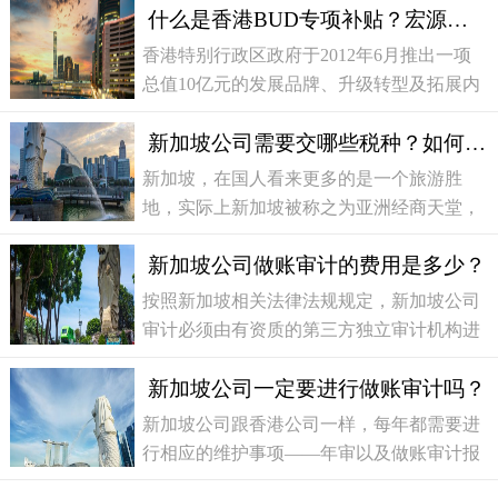
什么是香港BUD专项补贴？宏源国际详细解答
年被美国传统补贴会评为“全球最自由经济
体
香港特别行政区政府于2012年6月推出一项
总值10亿元的发展品牌、升级转型及拓展内
销市场的专项补贴（简称“BUD专项补
新加坡公司需要交哪些税种？如何缴税？
贴”），当时这个200 万元补贴主要是协助中
小企业，包括初创企业，把握
新加坡，在国人看来更多的是一个旅游胜
地，实际上新加坡被称之为亚洲经商天堂，
曾经创造了举世瞩目的经济神话。如今，新
新加坡公司做账审计的费用是多少？
加坡仍然有极强的经济活力，加之新加坡拥
有很多金融优惠政策，
按照新加坡相关法律法规规定，新加坡公司
审计必须由有资质的第三方独立审计机构进
行（资质是指由新加坡会计师公会承认的专
新加坡公司一定要进行做账审计吗？
业会计师，通常称为新加坡执牌会计师），
在这个过程中必定产
新加坡公司跟香港公司一样，每年都需要进
行相应的维护事项——年审以及做账审计报
税。新加坡实施的是低税制征税（公司所得