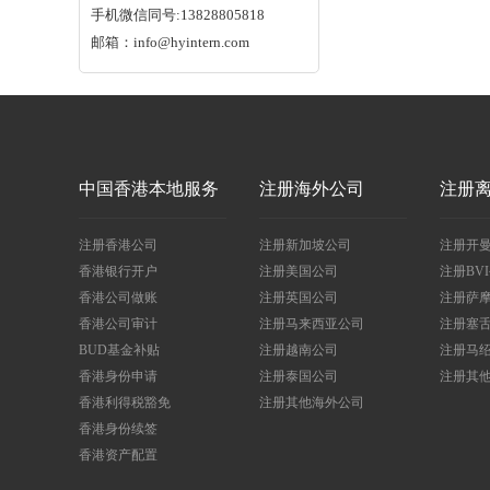
手机微信同号:13828805818
邮箱：info@hyintern.com
中国香港本地服务
注册海外公司
注册
注册香港公司
注册新加坡公司
注册开
香港银行开户
注册美国公司
注册BV
香港公司做账
注册英国公司
注册萨
香港公司审计
注册马来西亚公司
注册塞
BUD基金补贴
注册越南公司
注册马
香港身份申请
注册泰国公司
注册其
香港利得税豁免
注册其他海外公司
香港身份续签
香港资产配置