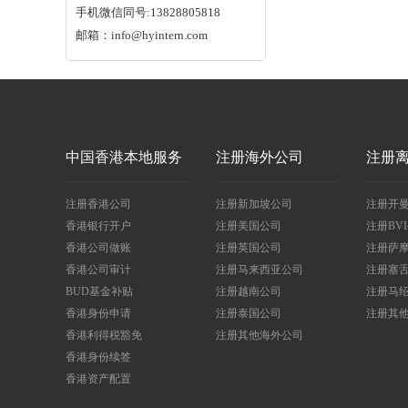
手机微信同号:13828805818
邮箱：info@hyintern.com
中国香港本地服务
注册海外公司
注册
注册香港公司
注册新加坡公司
注册开
香港银行开户
注册美国公司
注册BV
香港公司做账
注册英国公司
注册萨
香港公司审计
注册马来西亚公司
注册塞
BUD基金补贴
注册越南公司
注册马
香港身份申请
注册泰国公司
注册其
香港利得税豁免
注册其他海外公司
香港身份续签
香港资产配置