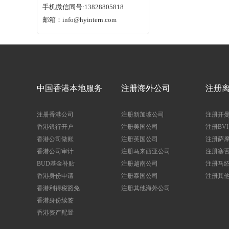
手机微信同号:13828805818
邮箱：info@hyintern.com
中国香港本地服务
注册海外公司
注册
注册香港公司
注册新加坡公司
注册开
香港银行开户
注册美国公司
注册BV
香港公司做账
注册英国公司
注册萨
香港公司审计
注册马来西亚公司
注册塞
BUD基金补贴
注册越南公司
注册马
香港身份申请
注册泰国公司
注册其
香港利得税豁免
注册其他海外公司
香港身份续签
香港资产配置